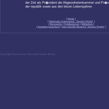
der Zeit als Pr�sident der Abgeordnetenkammer und Pr�
der republik sowie aus den letzen Lebensjahren
|
Home
|
|
Nationaler Kulturverein "Sandro Pertini"
|
|
Biographie
|
Publikationen
|
Bibliothek
|
|
Austellungszentrum
|
Das virtuelle Museum "Sandro Pertini"
|
Copyright Associazione Nazionale Sandro Pertini