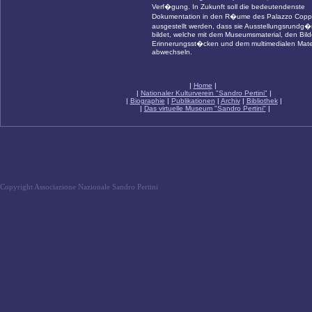
Verf�gung. In Zukunft soll die bedeutendenste
Dokumentation in den R�ume des Palazzo Copp
ausgestellt werden, dass sie Ausstellungsrundg
bildet, welche mit dem Museumsmaterial, den Bild
Erinnerungsst�cken und dem multimedialen Mater
abwechseln.
|
Home
|
|
Nationaler Kulturverein "Sandro Pertini"
|
|
Biographie
|
Publikationen
|
Archiv
|
Bibliothek
|
|
Das virtuelle Museum "Sandro Pertini"
|
Copyright Associazione Nazionale Sandro Pertini