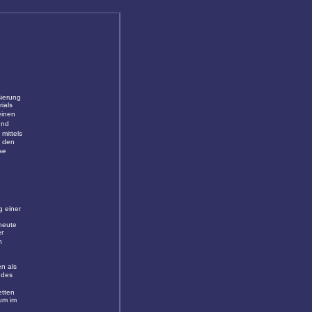
sierung
ials
einen
und
mittels
m den
se
g einer
 heute
r
n
en als
 des
etten
um im