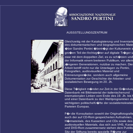
AUSSSTELLUNGSZENTRUM
Gleichzeitig mit der Katalogisierung und Inventari
des dokumentarischen und biographoschen Mater
�ber Sandro Pertini �bertr�gt der Kulturverein 
gro�en Teil der Archivg�ter auf digitale Tr�ger 
zwar mit dem doppelten Ziel, es zu sch�tzen und 
der Informatik einem breiteren Publikum, vor alle
j�ngeren Generationen, nutzbar zu machen. Die
Arbeit betriff nicht nur die Unterlagen zu Pertini,
Fotografien, audiovisuelles Material und
Erinnerungsst�cke, sondern auch allgemeine
Dokumentation zur Geschichte der Arbeiter- und
sozialistichen Bewegung im 20. Jh.
Diese T�tigkeit m�ndet zur Zeit in der Gr�ndun
Datenbank mit Bildmaterial der italienischenund
internationalen Linken vom Ende des 19. Jh. bis
und einer Datenbank zu den Wahlprogrammen de
wichtigsten politischeKr�fte der sozialdemokratie
Parteien Europas.
F�r die Konsultation sowohl der Originalfotografi
auch der auf CD-Rom gespeicherten Aufnahmen,
H�rmateirials, des Kassetten und CDs sowie des
audiovisuellen Materials, das sich aus VHS, Kass
und DVD-Rom zusammensetz stehen dem Publik
Sitz der Stiftung bereits spezielle R�ume zur